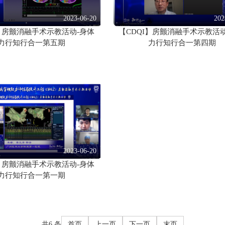
2023-06-20
202
I】房颤消融手术示教活动-身体
【CDQI】房颤消融手术示教活
力行知行合一第五期
力行知行合一第四期
2023-06-20
I】房颤消融手术示教活动-身体
力行知行合一第一期
共6 条
首页
上一页
下一页
末页