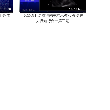
3-06-20
2023-06-20
动-身体
【CDQI】房颤消融手术示教活动-身体
力行知行合一第三期